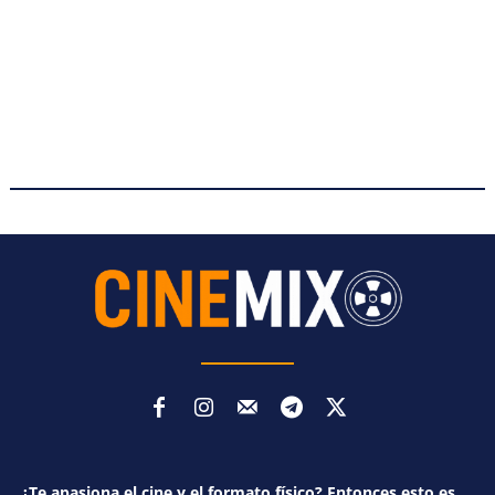
¿Te apasiona el cine y el formato físico? Entonces esto es