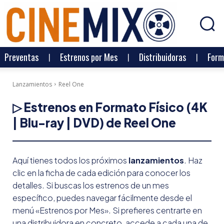
Preventas
Estrenos por Mes
Distribuidoras
Form
Lanzamientos
Reel One
▷ Estrenos en Formato Físico (4K
| Blu-ray | DVD) de
Reel One
Aquí tienes todos los próximos
lanzamientos
. Haz
clic en la ficha de cada edición para conocer los
detalles. Si buscas los estrenos de un mes
específico, puedes navegar fácilmente desde el
menú «Estrenos por Mes». Si prefieres centrarte en
una distribuidora en concreto, accede a cada una de