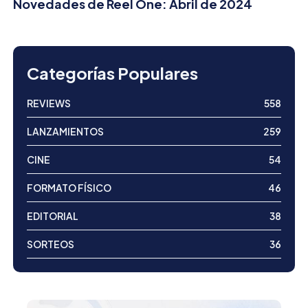
Novedades de Reel One: Abril de 2024
Categorías Populares
REVIEWS
558
LANZAMIENTOS
259
CINE
54
FORMATO FÍSICO
46
EDITORIAL
38
SORTEOS
36