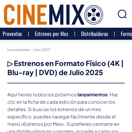
Preventas
Estrenos por Mes
Distribuidoras
Forma
Lanzamientos
Julio 2025
▷ Estrenos en Formato Físico (4K |
Blu-ray | DVD) de
Julio 2025
Aquí tienes todos los próximos
lanzamientos
. Haz
clic en la ficha de cada edición para conocer los
detalles. Si buscas los estrenos de un mes
específico, puedes navegar fácilmente desde el
menú «Estrenos por Mes». Si prefieres centrarte en
una distribuidora en concreto, accede a cada una