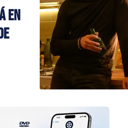
á en
de