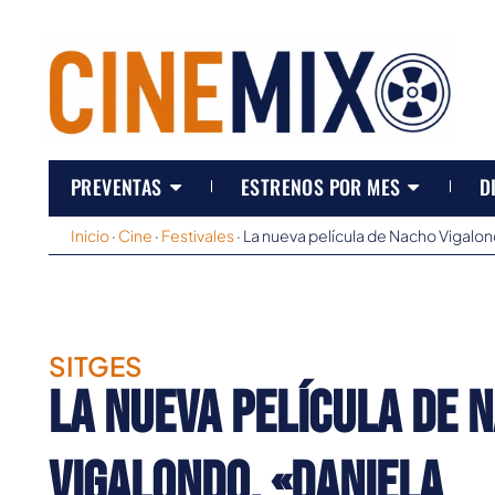
PREVENTAS
ESTRENOS POR MES
D
Inicio
·
Cine
·
Festivales
·
La nueva película de Nacho Vigalond
SITGES
La nueva película de 
Vigalondo, «Daniela