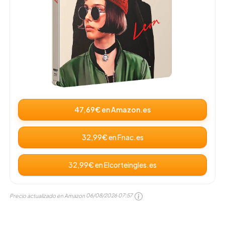
47,69€ en Amazon.es
32,99€ en Fnac.es
32,99€ en Elcorteingles.es
Precio actualizado en Amazon
06/08/2026 07:57