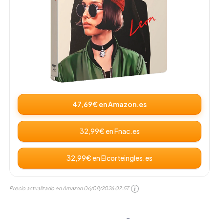
47,69€ en Amazon.es
32,99€ en Fnac.es
32,99€ en Elcorteingles.es
Precio actualizado en Amazon
06/08/2026 07:57