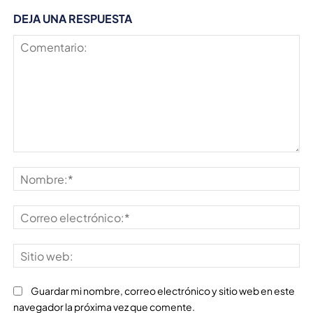
DEJA UNA RESPUESTA
Comentario:
No
Co
ele
Sit
we
Guardar mi nombre, correo electrónico y sitio web en este
navegador la próxima vez que comente.