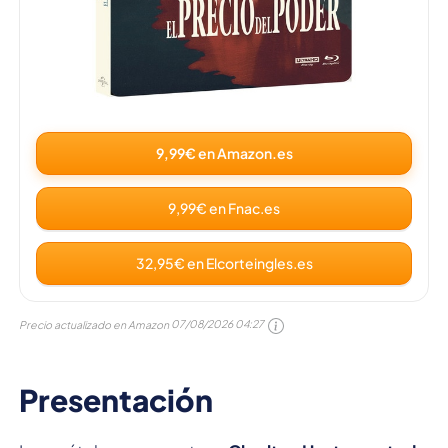
9,99€ en Amazon.es
9,99€ en Fnac.es
32,95€ en Elcorteingles.es
Precio actualizado en Amazon
07/08/2026 04:27
Presentación