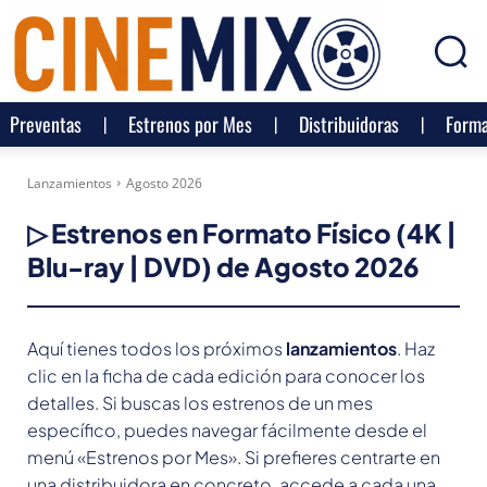
Preventas
Estrenos por Mes
Distribuidoras
Forma
Lanzamientos
Agosto 2026
▷ Estrenos en Formato Físico (4K |
Blu-ray | DVD) de
Agosto 2026
Aquí tienes todos los próximos
lanzamientos
. Haz
clic en la ficha de cada edición para conocer los
detalles. Si buscas los estrenos de un mes
específico, puedes navegar fácilmente desde el
menú «Estrenos por Mes». Si prefieres centrarte en
una distribuidora en concreto, accede a cada una