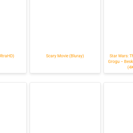
UltraHD)
Scary Movie (Bluray)
Star Wars: 
Grogu – Beska
(4