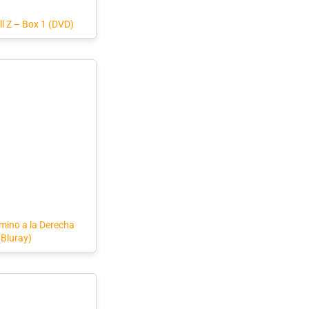
l Z – Box 1 (DVD)
mino a la Derecha
(Bluray)