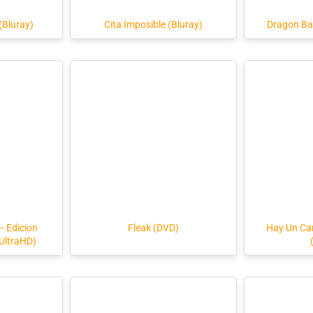
(Bluray)
Cita Imposible (Bluray)
Dragon Bal
 – Edicion
Fleak (DVD)
Hay Un Ca
 UltraHD)