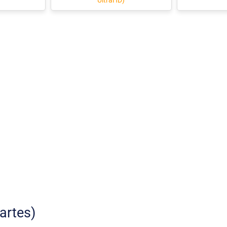
UltraHD)
artes)