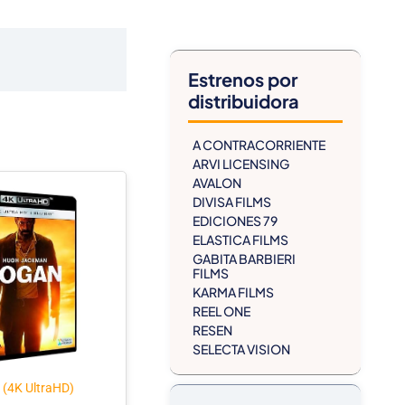
Estrenos por
distribuidora
A CONTRACORRIENTE
ARVI LICENSING
AVALON
DIVISA FILMS
EDICIONES 79
ELASTICA FILMS
GABITA BARBIERI
FILMS
KARMA FILMS
REEL ONE
RESEN
SELECTA VISION
 (4K UltraHD)