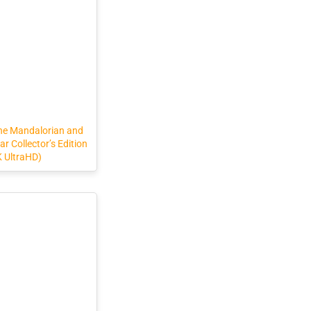
The Mandalorian and
r Collector’s Edition
K UltraHD)