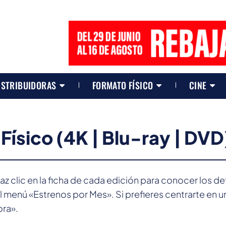
ISTRIBUIDORAS
FORMATO FÍSICO
CINE
Físico (4K | Blu-ray | DVD
Haz clic en la ficha de cada edición para conocer los d
 menú «Estrenos por Mes». Si prefieres centrarte en u
ora».