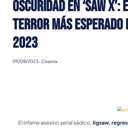
Oscuridad en ‘Saw X’: 
Terror Más Esperado 
2023
09/08/2023
-
Cinemix
El infame asesino serial sádico,
Jigsaw, regres