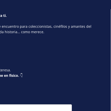
a ti.
encuentro para coleccionistas, cinéfilos y amantes del
ada historia… como merece.
teresa.
e en físico.
👇