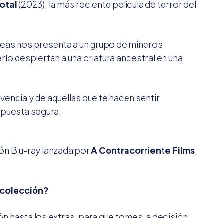
otal
(2023), la más reciente película de terror del
ráneas nos presenta a un grupo de mineros
lo despiertan a una criatura ancestral en una
ivencia y de aquellas que te hacen sentir
 apuesta segura.
ión Blu-ray lanzada por
A Contracorriente Films
,
u colección?
ón hasta los extras, para que tomes la decisión