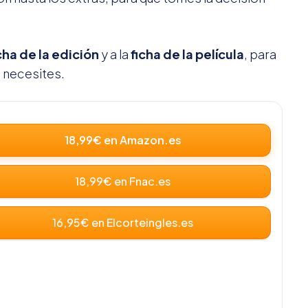
cha de la edición
y a la
ficha de la película
, para
 necesites.
18,99€ en Amazon.es
18,99€ en Fnac.es
16,95€ en Elcorteingles.es