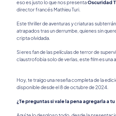
eso es justo lo que nos presenta
Oscuridad T
director francés Mathieu Turi.
Este thriller de aventuras y criaturas subter
atrapados tras un derrumbe, quienes sin querer
cripta olvidada.
Si eres fan de las películas de terror de superv
claustrofobia solo de verlas, este film es una
Hoy, te traigo una reseña completa de la edic
disponible desde el 8 de octubre de 2024.
¿Te preguntas si vale la pena agregarla a t
Aquí te lo desgloso todo, desde la presentaci