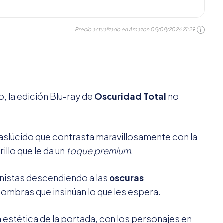
Precio actualizado en Amazon
05/08/2026 21:29
, la edición Blu-ray de
Oscuridad Total
no
aslúcido que contrasta maravillosamente con la
rillo que le da un
toque premium
.
onistas descendiendo a las
oscuras
ombras que insinúan lo que les espera.
 estética de la portada, con los personajes en