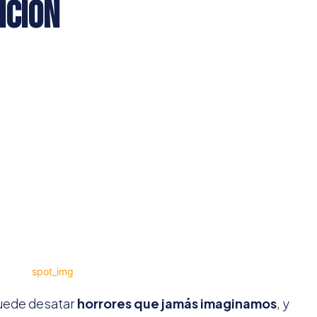
ición
 puede desatar
horrores que jamás imaginamos
, y