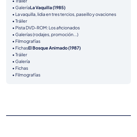
• Tráiler

• Galería
La Vaquilla (1985)
• La vaquilla, lidia en tres tercios, paseillo y ovaciones

• Tráiler

• Pista DVD-ROM: Los aficionados

• Galerías (rodajes, promoción...)

• Filmografías

• Fichas
El Bosque Animado (1987)
• Tráiler

• Galería

• Fichas

• Filmografías