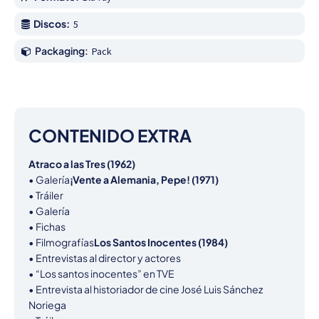
Discos:
5
Packaging:
Pack
CONTENIDO EXTRA
Atraco a las Tres (1962)
• Galería
¡Vente a Alemania, Pepe! (1971)
• Tráiler

• Galería

• Fichas

• Filmografías
Los Santos Inocentes (1984)
• Entrevistas al director y actores

• “Los santos inocentes” en TVE

• Entrevista al historiador de cine José Luis Sánchez 
Noriega
