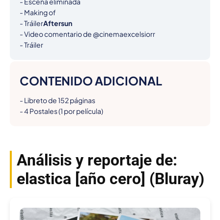
- Escena eliminada

- Making of

- Tráiler
Aftersun
- Video comentario de @cinemaexcelsiorr

- Tráiler
CONTENIDO ADICIONAL
- Libreto de 152 páginas

- 4 Postales (1 por película)
Análisis y reportaje de:
elastica [año cero] (Bluray)