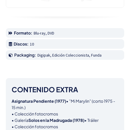
Formato:
Blu-ray, DVD
Discos:
10
Packaging:
Digipak, Edición Coleccionista, Funda
CONTENIDO EXTRA
Asignatura Pendiente (1977)
• ”Mi Marylin” (corto 1975 - 
15 min.)

• Colección fotocromos

• Galería
Solos en la Madrugada (1978)
• Tráiler

• Colección fotocromos
