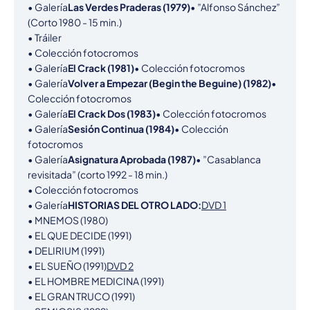
• Galería
Las Verdes Praderas (1979)
• ”Alfonso Sánchez” 
(Corto 1980 - 15 min.)

• Tráiler

• Colección fotocromos

• Galería
El Crack (1981)
• Colección fotocromos

• Galería
Volver a Empezar (Begin the Beguine) (1982)
• 
Colección fotocromos

• Galería
El Crack Dos (1983)
• Colección fotocromos

• Galería
Sesión Continua (1984)
• Colección 
fotocromos

• Galería
Asignatura Aprobada (1987)
• ”Casablanca 
revisitada” (corto 1992 - 18 min.)

• Colección fotocromos

• Galería
HISTORIAS DEL OTRO LADO:
DVD 1
• MNEMOS (1980)

• EL QUE DECIDE (1991)

• DELIRIUM (1991)

• EL SUEÑO (1991)
DVD 2
• EL HOMBRE MEDICINA (1991)

• EL GRAN TRUCO (1991)
