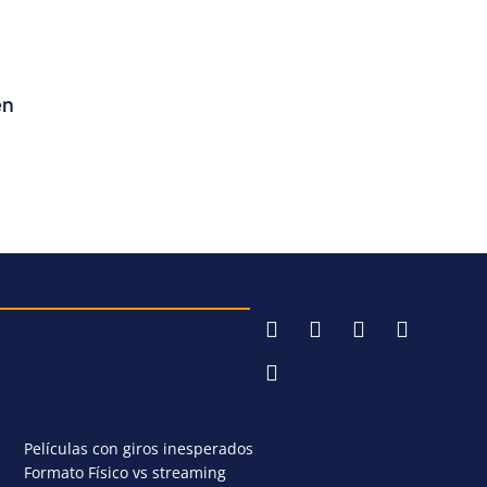
en
Películas con giros inesperados
Formato Físico vs streaming