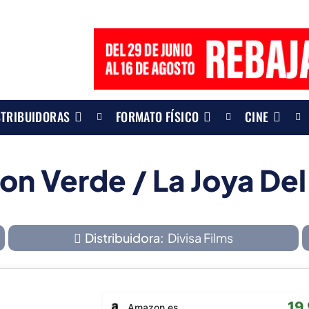
STRIBUIDORAS
FORMATO FÍSICO
CINE
on Verde / La Joya Del
Distribuidora:
Divisa Films
19
Amazon.es