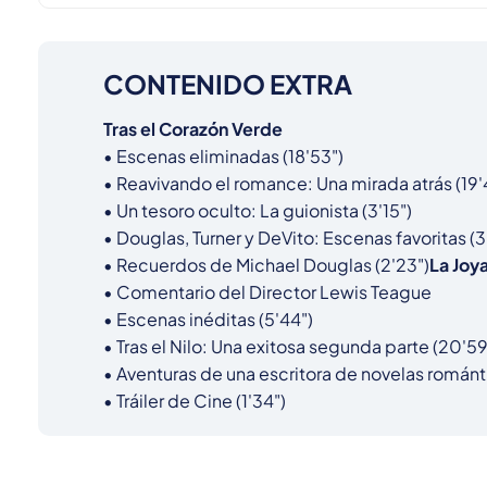
CONTENIDO EXTRA
Tras el Corazón Verde
• Escenas eliminadas (18'53")

• Reavivando el romance: Una mirada atrás (19'4
• Un tesoro oculto: La guionista (3'15")

• Douglas, Turner y DeVito: Escenas favoritas (3'
• Recuerdos de Michael Douglas (2'23")
La Joya
• Comentario del Director Lewis Teague

• Escenas inéditas (5'44")

• Tras el Nilo: Una exitosa segunda parte (20'59"
• Aventuras de una escritora de novelas románti
• Tráiler de Cine (1'34")