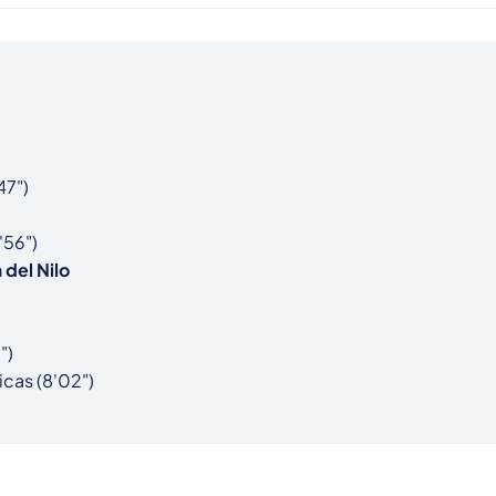
7")

56")

 del Nilo
)

cas (8'02")
