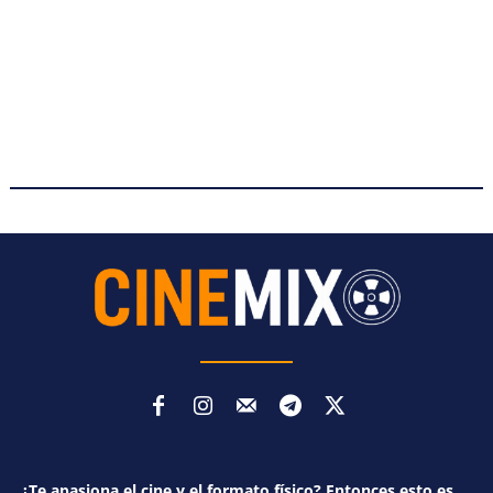
¿Te apasiona el cine y el formato físico? Entonces esto es