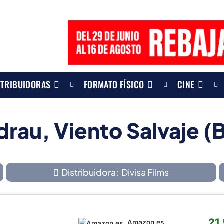
STRIBUIDORAS
FORMATO FÍSICO
CINE
rau, Viento Salvaje (
Distribuidora:
Divisa Films
21
Amazon.es