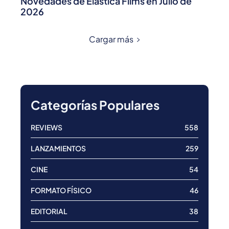
Novedades de Elastica Films en Julio de
2026
Cargar más
Categorías Populares
REVIEWS
558
LANZAMIENTOS
259
CINE
54
FORMATO FÍSICO
46
EDITORIAL
38