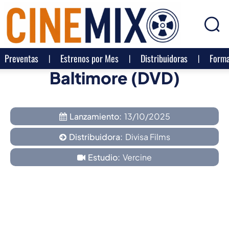
Preventas
Estrenos por Mes
Distribuidoras
Forma
Baltimore (DVD)
Lanzamiento:
13/10/2025
Distribuidora:
Divisa Films
Estudio:
Vercine