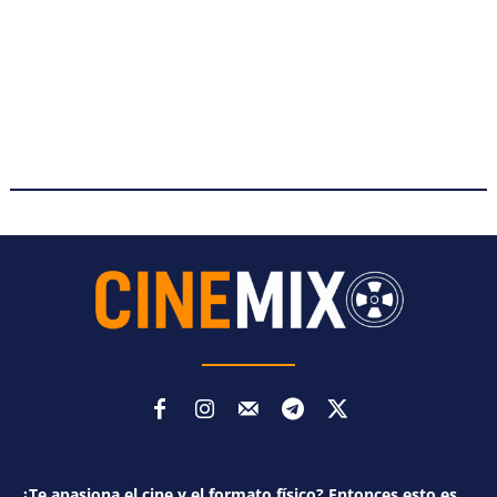
¿Te apasiona el cine y el formato físico? Entonces esto es