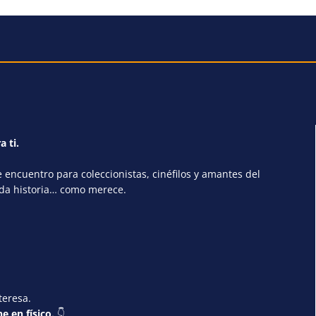
a ti.
encuentro para coleccionistas, cinéfilos y amantes del
ada historia… como merece.
teresa.
e en físico.
👇