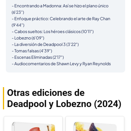
- Encontrando a Madonna: Así se hizo el plano único 
(6'23")

- Enfoque práctico: Celebrando el arte de Ray Chan 
(9'44")

- Cabos sueltos: Los héroes clásicos (10'11")

- Lobezno (6'09")

- La diversión de Deadpool 3 (3'22")

- Tomas falsas (4'39")

- Escenas Eliminadas (2'17")

- Audiocomentarios de Shawn Levy y Ryan Reynolds
Otras ediciones de
Deadpool y Lobezno (2024)