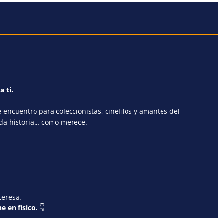
a ti.
encuentro para coleccionistas, cinéfilos y amantes del
ada historia… como merece.
teresa.
e en físico.
👇