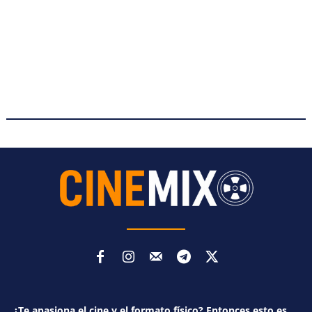
¿Te apasiona el cine y el formato físico? Entonces esto es