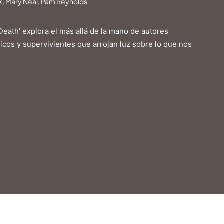
ck, Mary Neal, Pam Reynolds
Death’ explora el más allá de la mano de autores
cos y supervivientes que arrojan luz sobre lo que nos