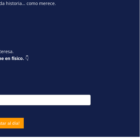
ada historia… como merece.
teresa.
e en físico.
👇