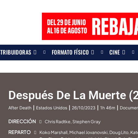
STRIBUIDORAS
FORMATO FÍSICO
CINE
Después De La Muerte (
After Death
|
Estados Unidos
|
26/10/2023
|
1h 46m
|
Documen
DIRECCIÓN
Chris Radtke, Stephen Gray
REPARTO
Koko Marshall, Michael Jovanovski, Doug Lito, K