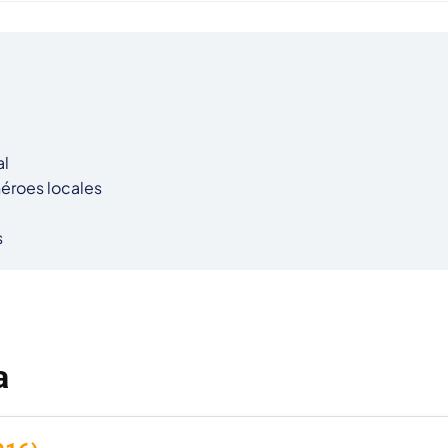
l

héroes locales

s
a