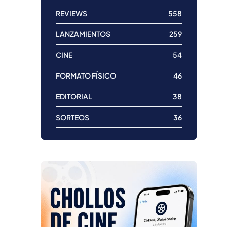
REVIEWS
558
LANZAMIENTOS
259
CINE
54
FORMATO FÍSICO
46
EDITORIAL
38
SORTEOS
36