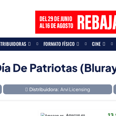
STRIBUIDORAS
FORMATO FÍSICO
CINE
ía De Patriotas (Blura
Distribuidora:
Arvi Licensing
13
Amazon.es