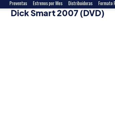
Preventas
Estrenos por Mes
Distribuidoras
Formato F
Dick Smart 2007 (DVD)
Lanzamiento:
24/03/2026
Distribuidora:
Ediciones 79
Estudio:
Mercury Films