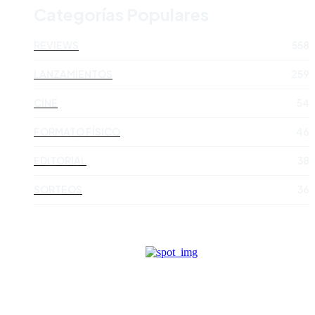
Categorías Populares
REVIEWS
558
LANZAMIENTOS
259
CINE
54
FORMATO FÍSICO
46
EDITORIAL
38
SORTEOS
36