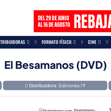
STRIBUIDORAS
FORMATO FÍSICO
CINE
El Besamanos (DVD)
Distribuidora:
Ediciones 79
Elsetantanou.com