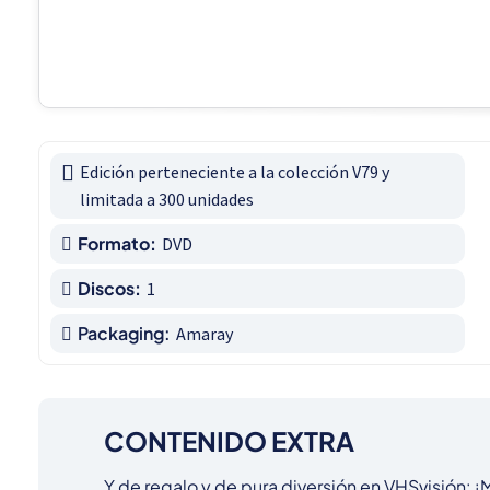
Edición perteneciente a la colección V79 y 
limitada a 300 unidades
Formato:
DVD
Discos:
1
Packaging:
Amaray
CONTENIDO EXTRA
Y de regalo y de pura diversión en VHSvisión: ¡M