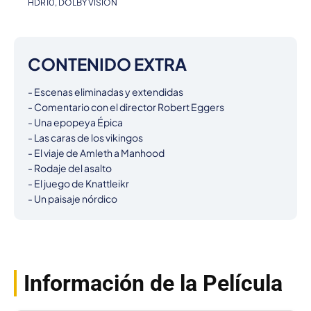
HDR10, DOLBY VISION
CONTENIDO EXTRA
- Escenas eliminadas y extendidas

- Comentario con el director Robert Eggers

- Una epopeya Épica

- Las caras de los vikingos

- El viaje de Amleth a Manhood

- Rodaje del asalto

- El juego de Knattleikr

- Un paisaje nórdico
Información de la Película