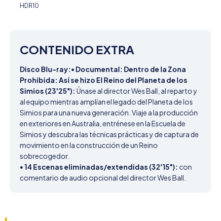
HDR10
CONTENIDO EXTRA
Disco Blu-ray:
• 
Documental: Dentro de la Zona 
Prohibida: Así se hizo El Reino del Planeta de los 
Simios (23'25"):
 Únase al director Wes Ball, al reparto y 
al equipo mientras amplían el legado del Planeta de los 
Simios para una nueva generación. Viaje a la producción 
en exteriores en Australia, entrénese en la Escuela de 
Simios y descubra las técnicas prácticas y de captura de 
movimiento en la construcción de un Reino 
sobrecogedor.

• 
14 Escenas eliminadas/extendidas (32'15"):
 con 
comentario de audio opcional del director Wes Ball.