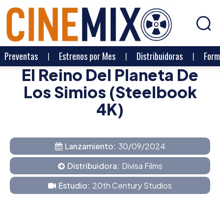
Preventas
Estrenos por Mes
Distribuidoras
Form
El Reino Del Planeta De
Los Simios (Steelbook
4K)
Lanzamiento:
30/09/2024
Distribuidora:
Divisa Films
Estudio:
20th Century Studios