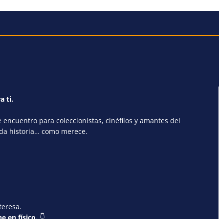
a ti.
encuentro para coleccionistas, cinéfilos y amantes del
ada historia… como merece.
teresa.
e en físico.
👇