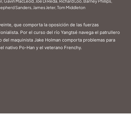
, Gavin MacLeod, Joe Di Reda, Richard Loo, Barney Phillips,
hepherd Sanders, James Jeter, Tom Middleton
veinte, que comporta la oposición de las fuerzas
lonialista. Por el curso del río Yangtsé navega el patrullero
navío del maquinista Jake Holman comporta problemas para
del nativo Po-Han y el veterano Frenchy.