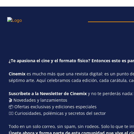
¿Te apasiona el cine y el formato físico? Entonces esto es par
Cinemix
es mucho más que una revista digital: es un punto de 
séptimo arte. Aquí celebramos cada edición, cada carátula, c
Suscríbete a la Newsletter de Cinemix
y no te perderás nada:
🎬 Novedades y lanzamientos
📦 Ofertas exclusivas y ediciones especiales
🕵️‍♂️ Curiosidades, polémicas y secretos del sector
Todo en un solo correo, sin spam, sin rodeos. Solo lo que te in
Únete ahora y forma parte de esta comunidad que vive el cin