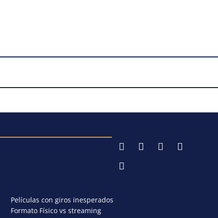
Películas con giros inesperados
Formato Físico vs streaming