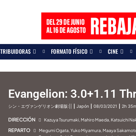
STRIBUIDORAS
FORMATO FÍSICO
CINE
Evangelion: 3.0+1.11 Th
シン・エヴァンゲリオン劇場版:||
|
Japón
|
08/03/2021
|
2h 35
DIRECCIÓN
Kazuya Tsurumaki, Mahiro Maeda, Katsuichi N
REPARTO
Megumi Ogata, Yuko Miyamura, Maaya Sakamoto, 