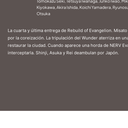
Tomokazu Seki, Tetsuya Iwanaga, Junko Iwao, Mi
Kiyokawa, Akira Ishida, Koichi Yamadera, Ryunosu
Otsuka
La cuarta y última entrega de Rebuild of Evangelion. Misato
por la coreización. La tripulación del Wunder aterriza en 
restaurar la ciudad. Cuando aparece una horda de NERV Eva
interceptarla. Shinji, Asuka y Rei deambulan por Japón.