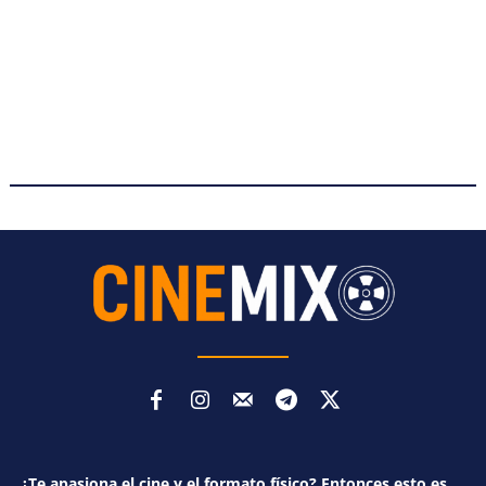
¿Te apasiona el cine y el formato físico? Entonces esto es