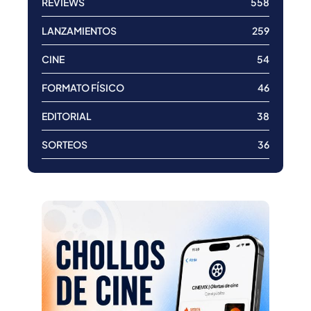
REVIEWS
558
LANZAMIENTOS
259
CINE
54
FORMATO FÍSICO
46
EDITORIAL
38
SORTEOS
36