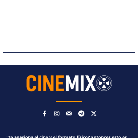
¿Te apasiona el cine y el formato físico? Entonces esto es