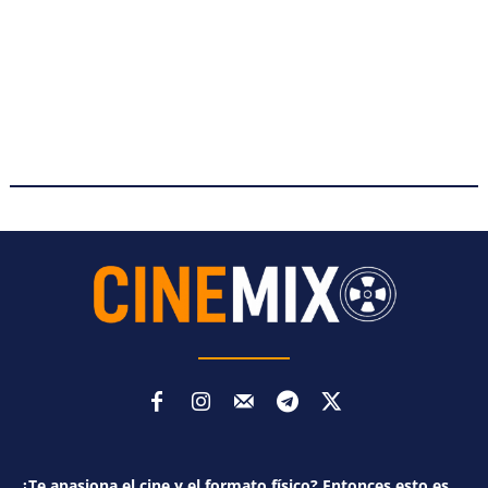
¿Te apasiona el cine y el formato físico? Entonces esto es