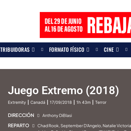
STRIBUIDORAS
FORMATO FÍSICO
CINE
Juego Extremo (2018)
Extremity
|
Canadá
|
17/09/2018
|
1h 43m
|
Terror
DIRECCIÓN
Anthony DiBlasi
REPARTO
Chad Rook, September D'Angelo, Natalie Victori