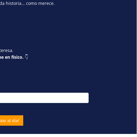
ada historia… como merece.
teresa.
e en físico.
👇