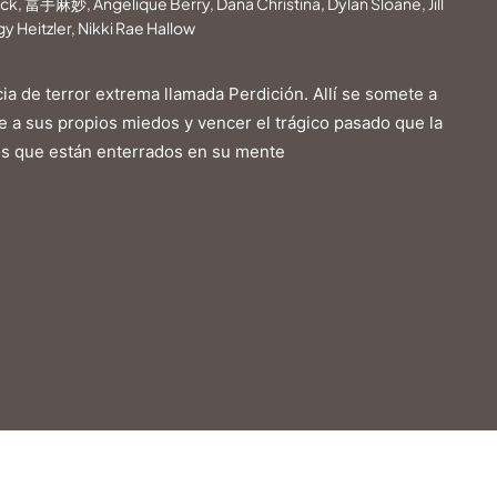
k, 冨手麻妙, Angelique Berry, Dana Christina, Dylan Sloane, Jill
y Heitzler, Nikki Rae Hallow
ia de terror extrema llamada Perdición. Allí se somete a
e a sus propios miedos y vencer el trágico pasado que la
os que están enterrados en su mente