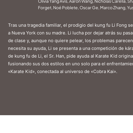
Olivia Yang Avis, Aaron Wang, Nicholas Carella, S
Forget, Noé Poblete, Oscar Ge, Marco Zhang, Yu
Tras una tragedia familiar, el prodigio del kung fu Li Fong 
a Nueva York con su madre. Li lucha por dejar atrás su pa
de clase y, aunque no quiere pelear, los problemas parece
necesita su ayuda, Li se presenta a una competición de kára
de kung fu de Li, el Sr. Han, pide ayuda al Karate Kid origi
fusionando sus dos estilos en uno solo para el enfrentamien
«Karate Kid», conectada al universo de «Cobra Kai».