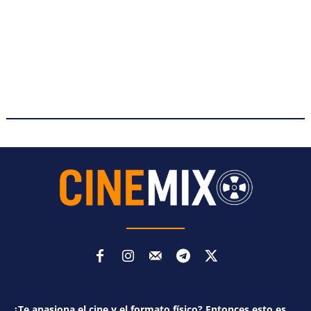
¿Te apasiona el cine y el formato físico? Entonces esto es