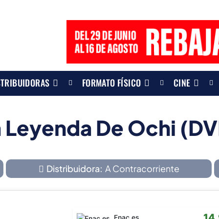
STRIBUIDORAS
FORMATO FÍSICO
CINE
a Leyenda De Ochi (DV
Distribuidora:
A Contracorriente
14
Fnac.es