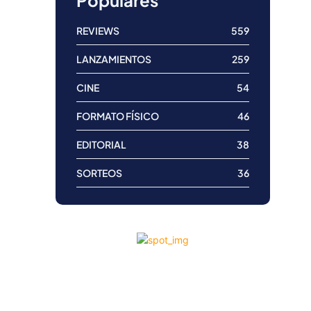
Populares
REVIEWS
559
LANZAMIENTOS
259
CINE
54
FORMATO FÍSICO
46
EDITORIAL
38
SORTEOS
36