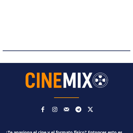
¿Te apasiona el cine y el formato físico? Entonces esto es