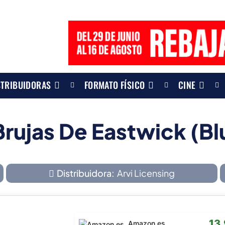
STRIBUIDORAS
FORMATO FÍSICO
CINE
Brujas De Eastwick (Bl
Distribuidora:
Arvi Licensing
13
Amazon.es