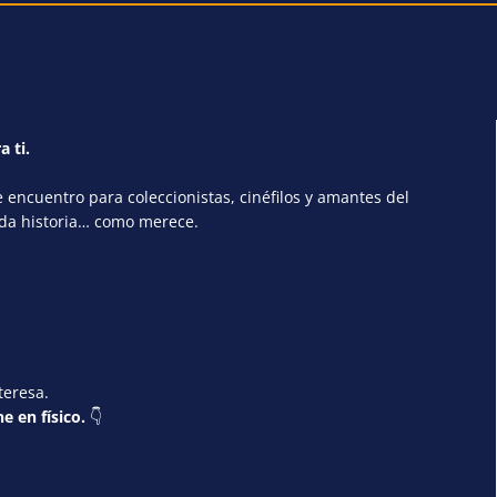
a ti.
encuentro para coleccionistas, cinéfilos y amantes del
ada historia… como merece.
teresa.
e en físico.
👇