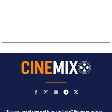
¿Te apasiona el cine y el formato físico? Entonces esto es