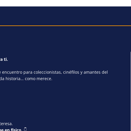
a ti.
encuentro para coleccionistas, cinéfilos y amantes del
ada historia… como merece.
teresa.
e en físico.
👇