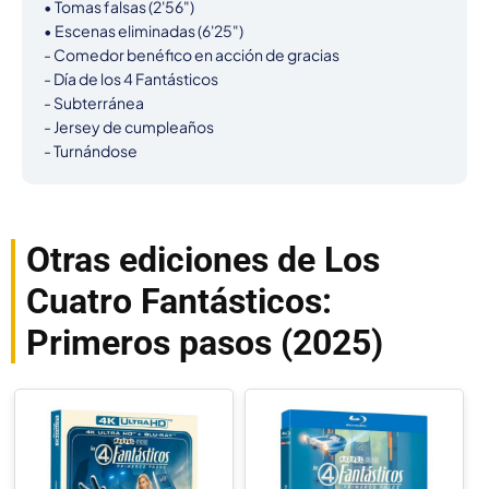
• Tomas falsas (2'56")

• Escenas eliminadas (6'25")

- Comedor benéfico en acción de gracias

- Día de los 4 Fantásticos

- Subterránea

- Jersey de cumpleaños

- Turnándose
Otras ediciones de Los
Cuatro Fantásticos:
Primeros pasos (2025)