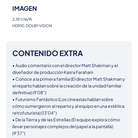
IMAGEN
2.39:1 (16/9)
HDR10, DOLBY VISION
CONTENIDO EXTRA
• Audio comentario con el director Matt Shakman y el 
diseñador de producción Kasra Farahani

• Conoce a la primera familia (El director Matt Shakman y 
el reparto hablan sobre la creación de la unidad familiar 
definitiva) (9'08")

• Futurismo Fantástico (Los cineastas hablan sobre 
cómo sumergieron al reparto y al equipo en una estética 
retrofuturista) (13'04")

• De la Tierra y de las Estrellas (El equipo explora cómo 
llevar personajes complejos del papel a la pantalla) 
(9'37")
