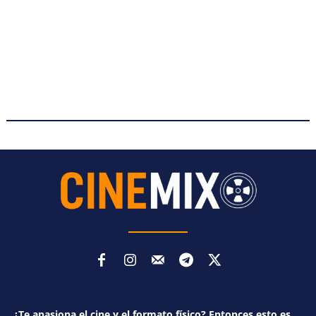
¿Te apasiona el cine y el formato físico? Entonces esto es