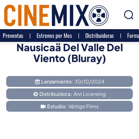
Preventas
Estrenos por Mes
Distribuidoras
Forma
Nausicaä Del Valle Del
Viento (Bluray)
Lanzamiento:
30/10/2024
Distribuidora:
Arvi Licensing
Estudio:
Vértigo Films