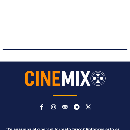
¿Te apasiona el cine y el formato físico? Entonces esto es