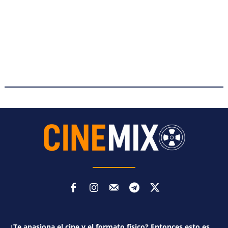
¿Te apasiona el cine y el formato físico? Entonces esto es