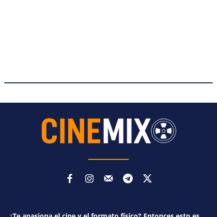
¿Te apasiona el cine y el formato físico? Entonces esto es