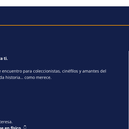
a ti.
encuentro para coleccionistas, cinéfilos y amantes del
ada historia… como merece.
teresa.
e en físico.
👇