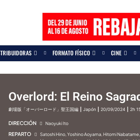
STRIBUIDORAS
FORMATO FÍSICO
CINE
Overlord: El Reino Sagra
劇場版「オーバーロード」聖王国編
|
Japón
|
20/09/2024
|
2h 
DIRECCIÓN
Naoyuki Ito
REPARTO
Satoshi Hino, Yoshino Aoyama, Hitomi Nabatame,