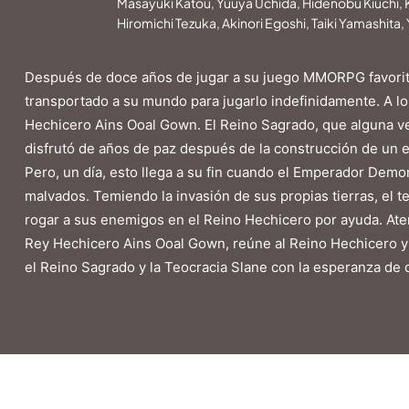
Masayuki Katou, Yuuya Uchida, Hidenobu Kiuchi,
Hiromichi Tezuka, Akinori Egoshi, Taiki Yamashita,
Después de doce años de jugar a su juego MMORPG favorito
transportado a su mundo para jugarlo indefinidamente. A lo 
Hechicero Ains Ooal Gown. El Reino Sagrado, que alguna vez
disfrutó de años de paz después de la construcción de un 
Pero, un día, esto llega a su fin cuando el Emperador Dem
malvados. Temiendo la invasión de sus propias tierras, el te
rogar a sus enemigos en el Reino Hechicero por ayuda. At
Rey Hechicero Ains Ooal Gown, reúne al Reino Hechicero y s
el Reino Sagrado y la Teocracia Slane con la esperanza de