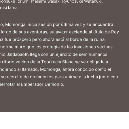
 Kohsuke Toriumi, Masami Iwasaki, Ryunosuke Watanuki,
 Yuki Tamai
, Momonga inicia sesión por última vez y se encuentra
largo de sus aventuras, su avatar asciende al título de Rey
 fue próspero pero ahora está al borde de la ruina,
enorme muro que los protegía de las invasiones vecinas.
onio Jaldabaoth llega con un ejército de semihumanos
rritorio vecino de la Teocracia Slane se ve obligado a
endiendo al llamado, Momonga, ahora conocido como el
u ejército de no muertos para unirse a la lucha junto con
 derrotar al Emperador Demonio.