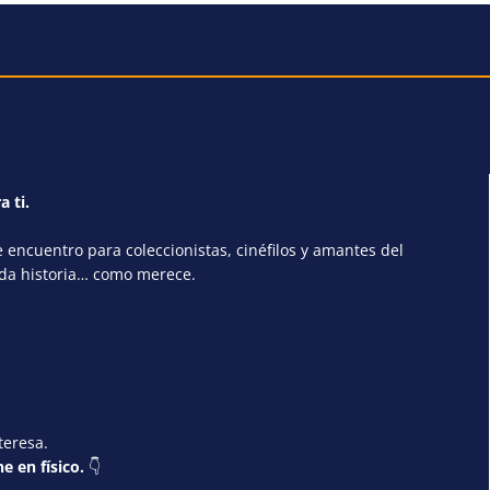
a ti.
encuentro para coleccionistas, cinéfilos y amantes del
ada historia… como merece.
teresa.
e en físico.
👇